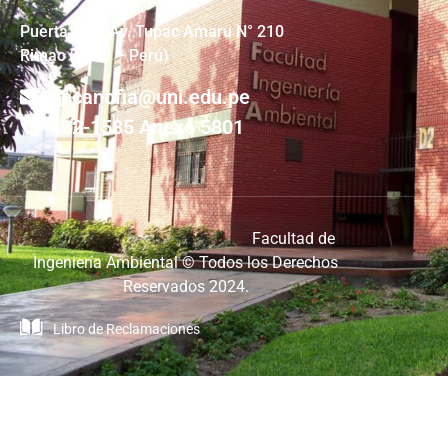
Puerta #4 – Av. Tupac Amaru N° 210
Rimac (Lima – Perú)
decanofia@uni.edu.pe
482-1585 Anexo 5801
Facultad de
Ingeniería Ambiental © Todos los Derechos
Reservados 2024.
Libro de Reclamaciones