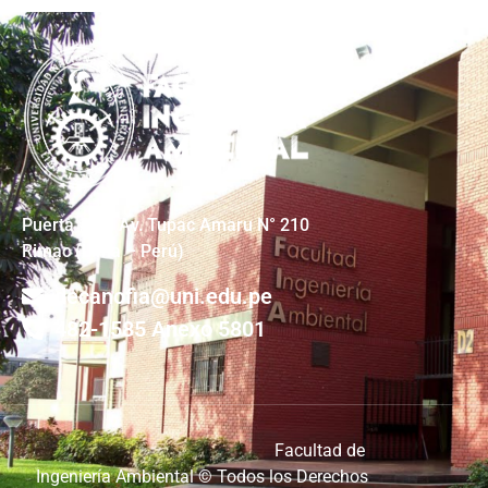
Puerta #4 – Av. Tupac Amaru N° 210
Rimac (Lima – Perú)
decanofia@uni.edu.pe
482-1585 Anexo 5801
Facultad de
Ingeniería Ambiental © Todos los Derechos