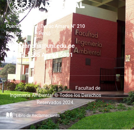
Puerta #4 – Av. Tupac Amaru N° 210
Rimac (Lima – Perú)
decanofia@uni.edu.pe
482-1585 Anexo 5801
Facultad de
Ingeniería Ambiental © Todos los Derechos
Reservados 2024.
Libro de Reclamaciones